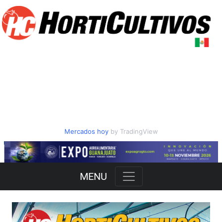
Mercados hoy
by TradingView
Slide 2 of 3
MENU