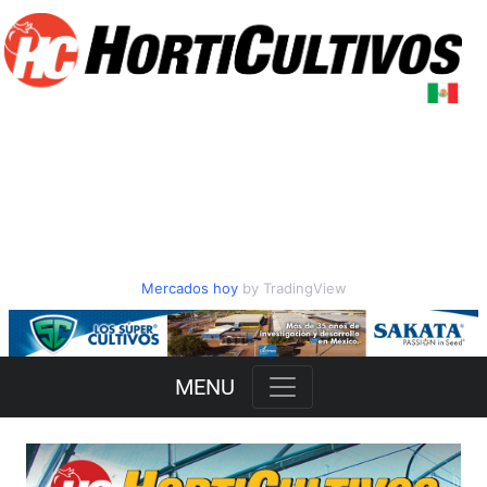
Mercados hoy
by TradingView
Slide 1 of 3
MENU