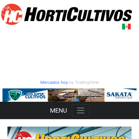
Mercados hoy
by TradingView
Slide 1 of 3
MENU